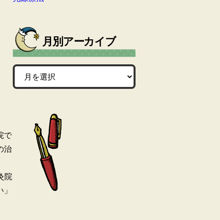
月別アーカイブ
院で
の治
灸院
い」