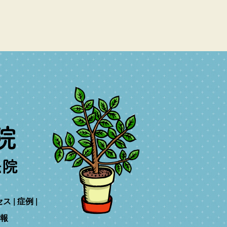
セス
症例
報