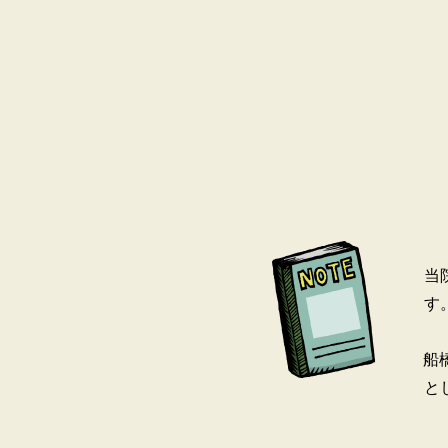
当
す
船
と