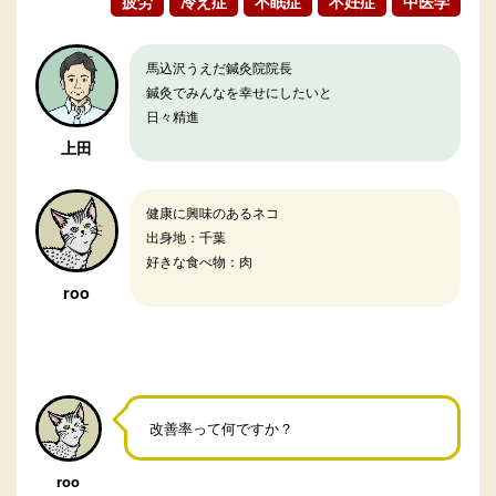
疲労
冷え症
不眠症
不妊症
中医学
馬込沢うえだ鍼灸院院長
鍼灸でみんなを幸せにしたいと
日々精進
上田
健康に興味のあるネコ
出身地：千葉
好きな食べ物：肉
roo
改善率って何ですか？
roo