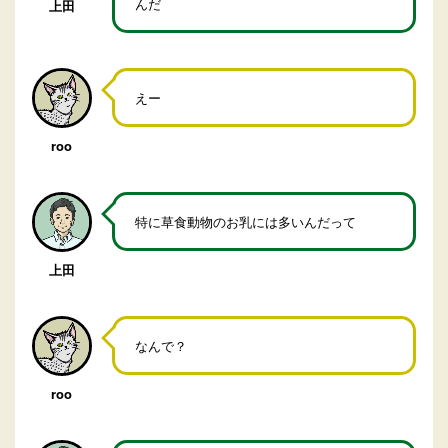
んだ
上田
えー
roo
特に草食動物のお乳には多いんだって
上田
なんで？
roo