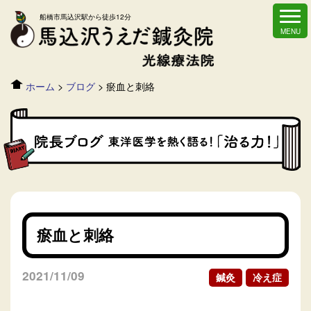
船橋市馬込沢駅から徒歩12分
ホーム
>
ブログ
>
瘀血と刺絡
瘀血と刺絡
2021/11/09
鍼灸
冷え症