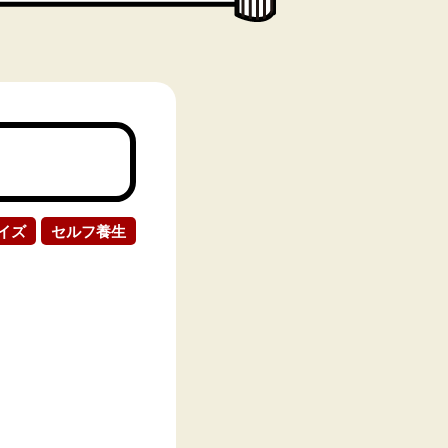
イズ
セルフ養生