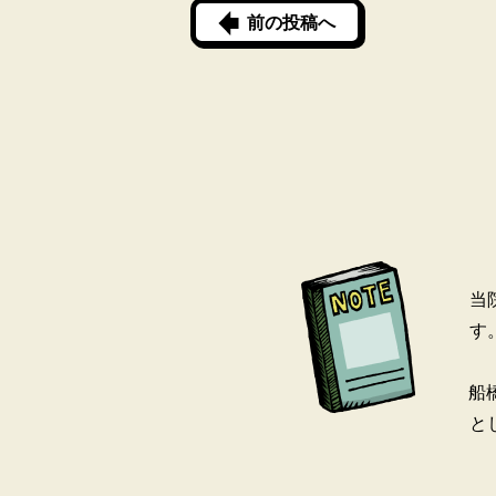
前の投稿へ
当
す
船
と