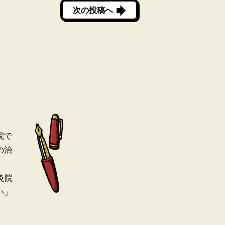
次の投稿へ
院で
の治
灸院
い」