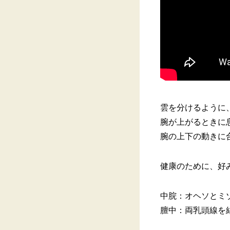
雲を分けるように
腕が上がるときに
腕の上下の動きに
健康のために、好
中脘：オヘソとミ
膻中：両乳頭線を