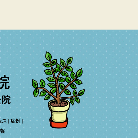
セス
症例
報