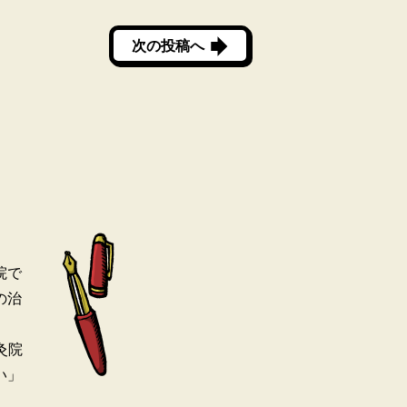
次の投稿へ
院で
の治
灸院
い」