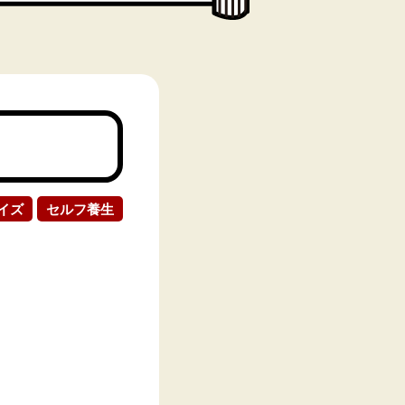
イズ
セルフ養生