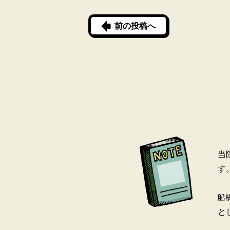
前の投稿へ
当
す
船
と