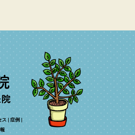
セス
症例
報