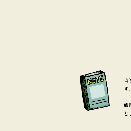
当
す
船
と