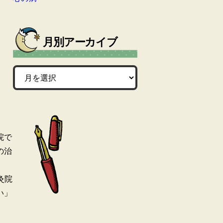
月別アーカイブ
院で
の治
灸院
い」