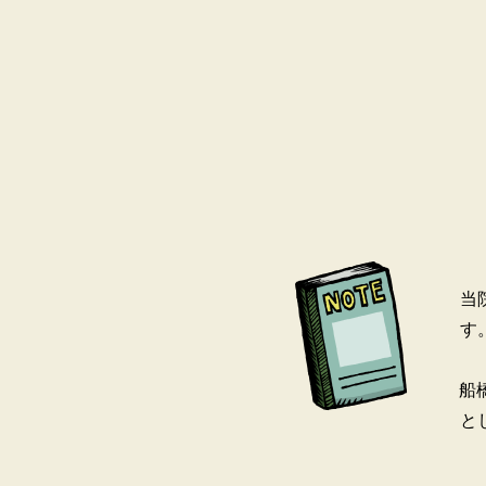
当
す
船
と