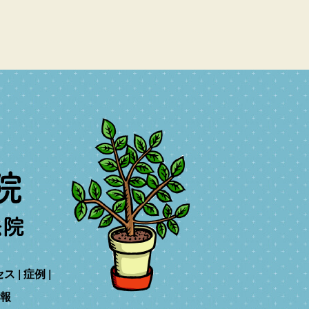
セス
症例
報