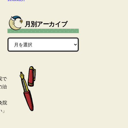
月別アーカイブ
院で
の治
灸院
い」