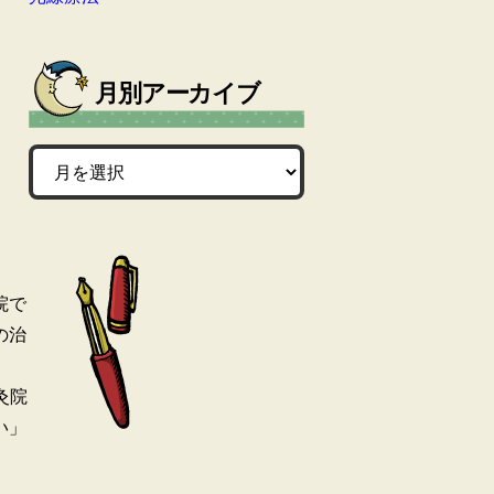
月別アーカイブ
院で
の治
灸院
い」