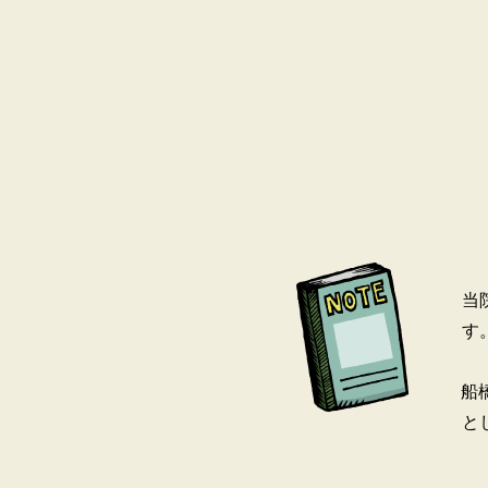
当
す
船
と