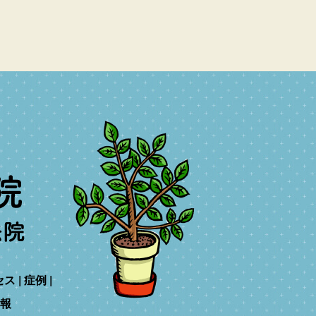
セス
症例
報