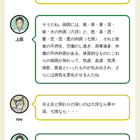
そうだね。病因には、風・寒・暑・湿・
燥・火の外因（六淫）と、怒・喜・思・
憂・悲・恐・驚の内因（七情）、それと飲
上田
食の不摂生、労働のし過ぎ、房事過多、外
傷の不内外因がある。体質的なものにこれ
らの病因が加わって、気虚、血虚、気滞、
痰飲、瘀血といったものが生み出され、さ
らには病気を悪化させるんだね
冷え症と関わりの深いのは六淫なら寒や
湿、七情なら・・・
roo