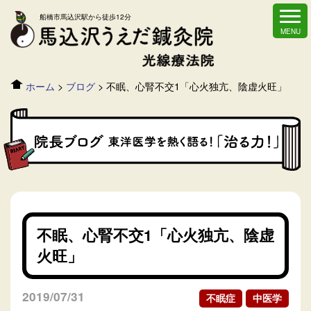
船橋市馬込沢駅から徒歩12分
ホーム
>
ブログ
>
不眠、心腎不交1「心火独亢、陰虚火旺」
不眠、心腎不交1「心火独亢、陰虚
火旺」
2019/07/31
不眠症
中医学