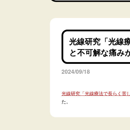
光線研究「光線
と不可解な痛み
2024/09/18
光線研究「光線療法で長らく苦
た。