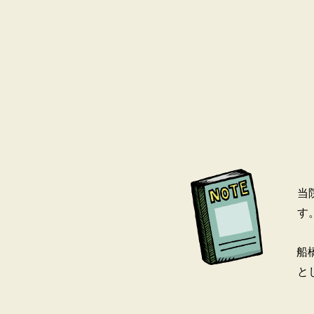
当
す
船
と