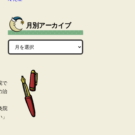
月別アーカイブ
院で
の治
灸院
い」