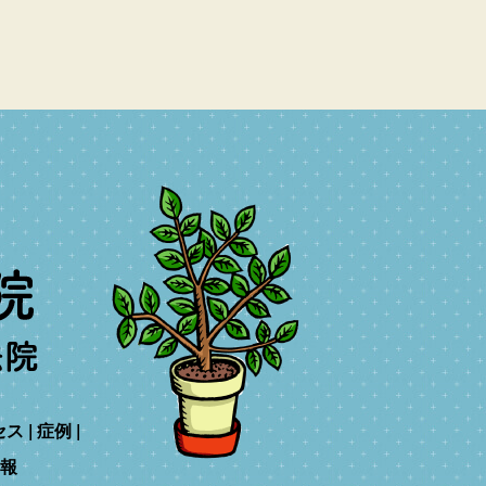
セス
症例
報