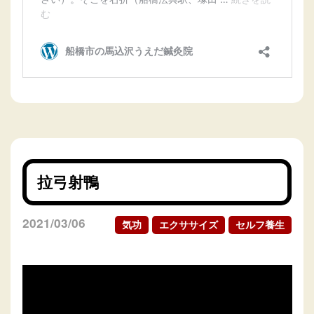
拉弓射鴨
2021/03/06
気功
エクササイズ
セルフ養生