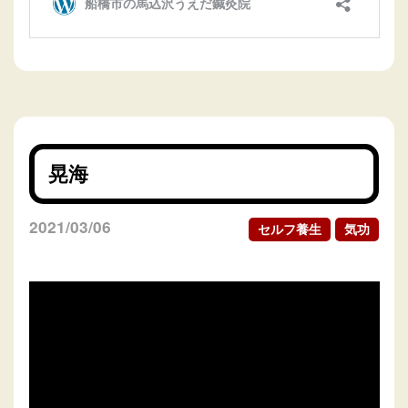
晃海
2021/03/06
セルフ養生
気功