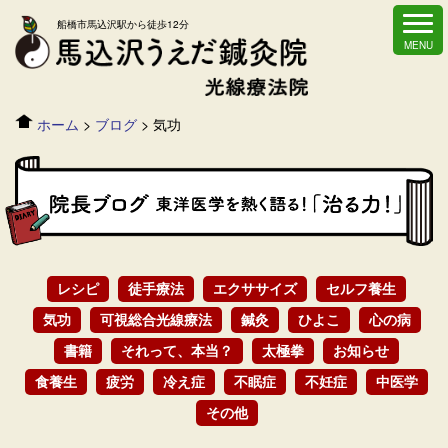
船橋市馬込沢駅から徒歩12分
ホーム
>
ブログ
>
気功
レシピ
徒手療法
エクササイズ
セルフ養生
気功
可視総合光線療法
鍼灸
ひよこ
心の病
書籍
それって、本当？
太極拳
お知らせ
食養生
疲労
冷え症
不眠症
不妊症
中医学
その他