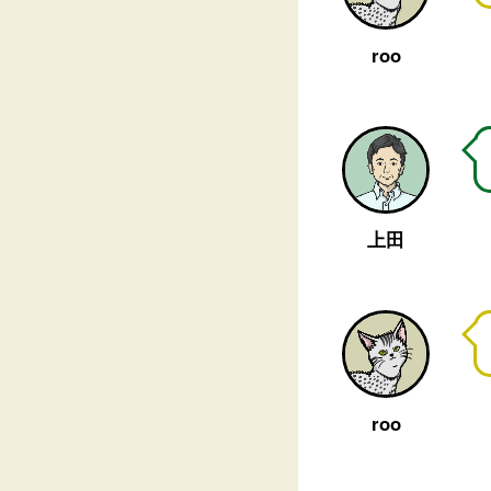
roo
上田
roo