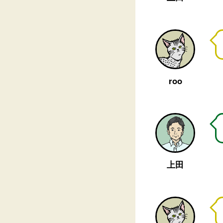
roo
上田