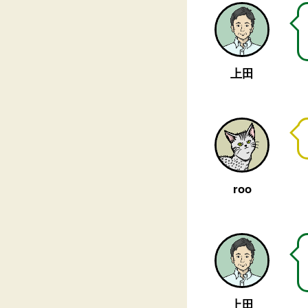
上田
roo
上田