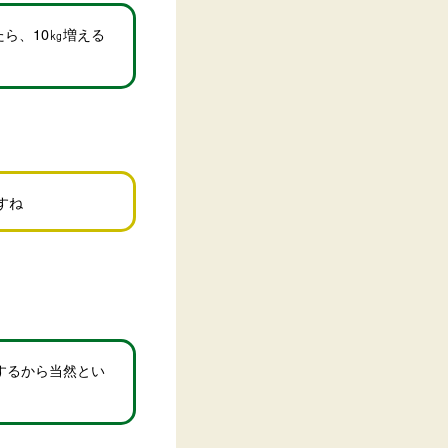
たら、10㎏増える
すね
するから当然とい