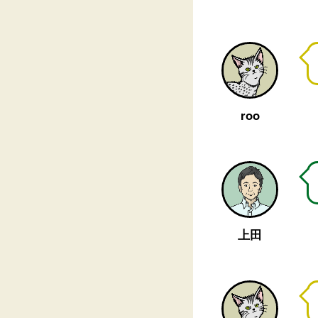
roo
上田