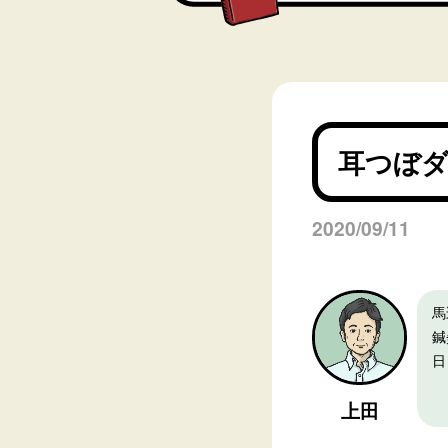
耳つぼ
2020/09/11
馬
鍼
日
上田