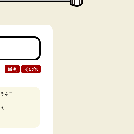
鍼灸
その他
あるネコ
：肉