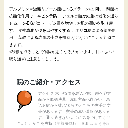
アルブミンや遊離リノール酸によるメラニンの抑制、 麴酸の
抗酸化作用でニキビを予防、 フェルラ酸が細胞の老化を遅ら
せる、 α-EGがコラーゲン量を増やしお肌の潤いを取り戻
す、 食物繊維が便を出やすくする 、オリゴ糖による整腸作
用 、葉酸による赤血球生成を補助 などなどのことが期待で
きます。
※砂糖を取ることで体調が悪くなる人がいます。甘いものの
取り過ぎに注意しましょう。