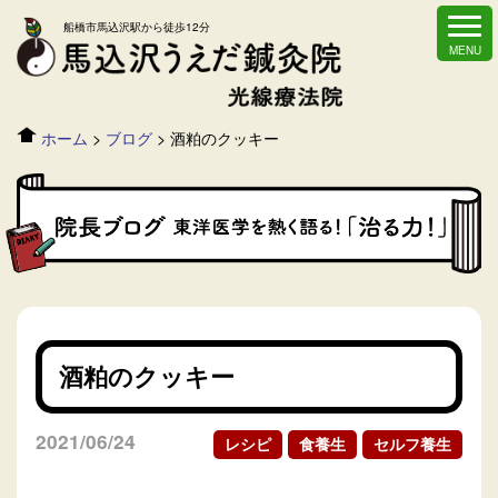
船橋市馬込沢駅から徒歩12分
ホーム
>
ブログ
>
酒粕のクッキー
酒粕のクッキー
2021/06/24
レシピ
食養生
セルフ養生